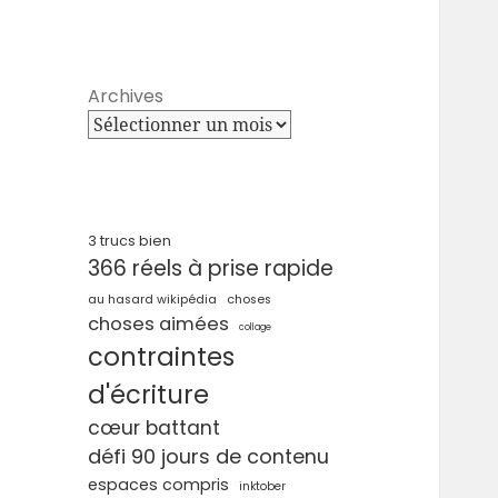
Archives
3 trucs bien
366 réels à prise rapide
au hasard wikipédia
choses
choses aimées
collage
contraintes
d'écriture
cœur battant
défi 90 jours de contenu
espaces compris
inktober