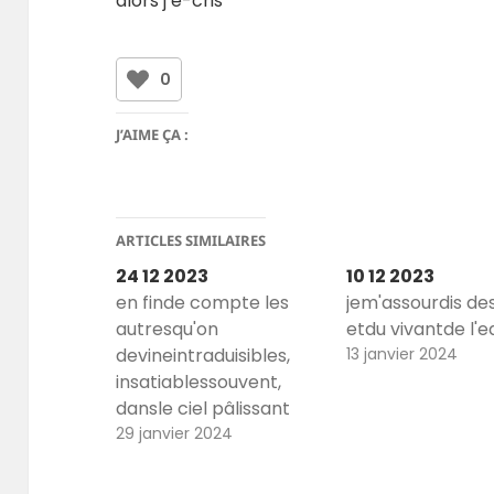
alors j’e-cris
0
J’AIME ÇA :
ARTICLES SIMILAIRES
24 12 2023
10 12 2023
en finde compte les
jem'assourdis des
autresqu'on
etdu vivantde l'e
devineintraduisibles,
13 janvier 2024
insatiablessouvent,
dansle ciel pâlissant
poème autodaté mais
29 janvier 2024
ausi fondu à partir des
pages 10 et 11