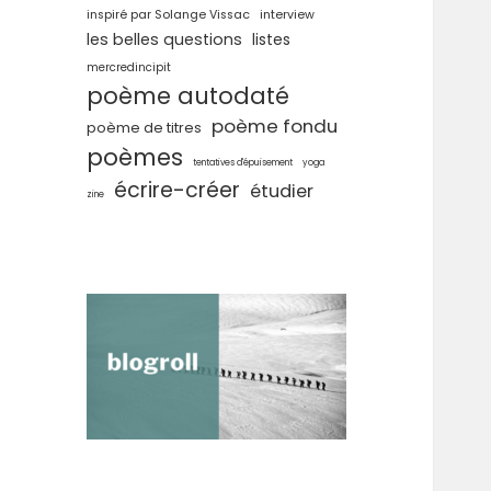
inspiré par Solange Vissac
interview
les belles questions
listes
mercredincipit
poème autodaté
poème fondu
poème de titres
poèmes
tentatives d'épuisement
yoga
écrire-créer
étudier
zine