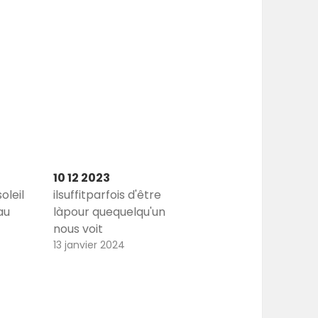
10 12 2023
oleil
ilsuffitparfois d'être
au
làpour quequelqu'un
nous voit
13 janvier 2024