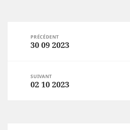
Navigation
de
PRÉCÉDENT
30 09 2023
l’article
Article
précédent :
SUIVANT
02 10 2023
Article
suivant :