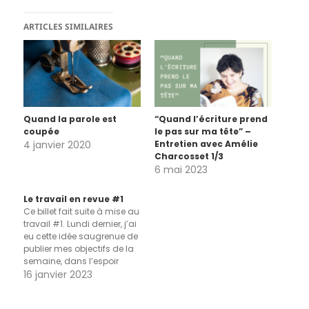
ARTICLES SIMILAIRES
Quand la parole est
“Quand l’écriture prend
coupée
le pas sur ma tête” –
4 janvier 2020
Entretien avec Amélie
Charcosset 1/3
6 mai 2023
Le travail en revue #1
Ce billet fait suite à mise au
travail #1. Lundi dernier, j’ai
eu cette idée saugrenue de
publier mes objectifs de la
semaine, dans l’espoir
d’augmenter les chances
16 janvier 2023
de faire ce que j’ai dit, et
dans l’idée de revenir ici,