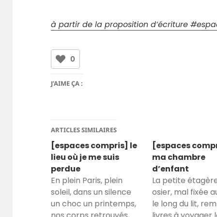
à partir de la proposition d’écriture #es
0
J’AIME ÇA :
ARTICLES SIMILAIRES
[espaces compris] le
[espaces compr
lieu où je me suis
ma chambre
perdue
d’enfant
En plein Paris, plein
La petite étagèr
soleil, dans un silence
osier, mal fixée 
un choc un printemps,
le long du lit, re
nos corps retrouvés,
livres à voyager l