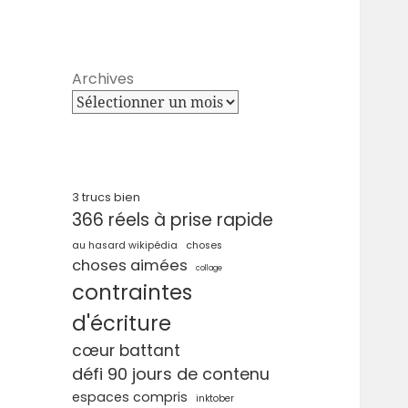
Archives
3 trucs bien
366 réels à prise rapide
au hasard wikipédia
choses
choses aimées
collage
contraintes
d'écriture
cœur battant
défi 90 jours de contenu
espaces compris
inktober