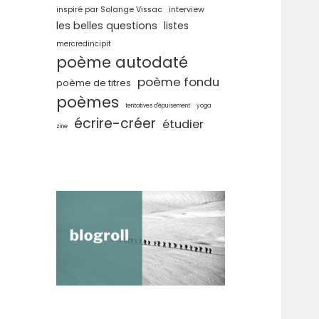
inspiré par Solange Vissac
interview
les belles questions
listes
mercredincipit
poème autodaté
poème fondu
poème de titres
poèmes
tentatives d'épuisement
yoga
écrire-créer
étudier
zine