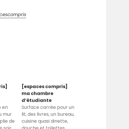
pacescompris
is]
[espaces compris]
ma chambre
d’étudiante
e en
Surface carrée pour un
au mur
lit, des livres, un bureau,
mplie de
cuisine quasi dinette,
e soir
douche et toilettes,