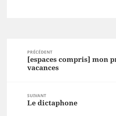
Navigation
de
PRÉCÉDENT
[espaces compris] mon p
l’article
Article
vacances
précédent :
SUIVANT
Le dictaphone
Article
suivant :