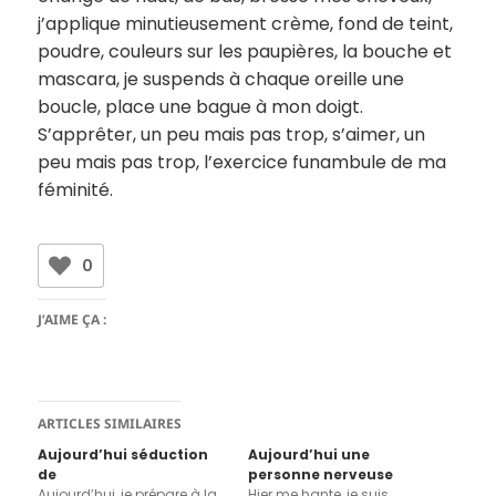
j’applique minutieusement crème, fond de teint,
poudre, couleurs sur les paupières, la bouche et
mascara, je suspends à chaque oreille une
boucle, place une bague à mon doigt.
S’apprêter, un peu mais pas trop, s’aimer, un
peu mais pas trop, l’exercice funambule de ma
féminité.
0
J’AIME ÇA :
ARTICLES SIMILAIRES
Aujourd’hui séduction
Aujourd’hui une
de
personne nerveuse
Aujourd’hui, je prépare à la
Hier me hante, je suis