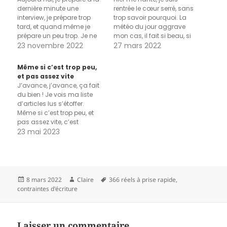
dernière minute une
rentrée le cœur serré, sans
interview, je prépare trop
trop savoir pourquoi. La
tard, et quand même je
météo du jour aggrave
prépare un peu trop. Je ne
mon cas, il fait si beau, si
veux pas d’un truc très
23 novembre 2022
chaud, il faudrait sortir,
27 mars 2022
édité, très pensé car si c’est
profiter, et quelque chose
joli dans l’idée, je trouve ça
me retient là, me tient
Même si c’est trop peu,
moins intéressant à lire ou
mauvaise compagnie.
et pas assez vite
écouter : on risque de…
Quand je décide enfin
J’avance, j’avance, ça fait
qu’aujourd’hui ne sert à
du bien ! Je vois ma liste
rien, qu’il…
d’articles lus s’étoffer.
Même si c’est trop peu, et
pas assez vite, c’est
toujours toujours mieux
23 mai 2023
que rien. Dans Zotero, où je
rassemble ce qui est à lire,
pour limiter mes efforts et
mes tourments, je prends
simplement les…
Publié
Auteur
Mots-
8 mars 2022
Claire
366 réels à prise rapide
,
le
clés
contraintes d'écriture
Laisser un commentaire