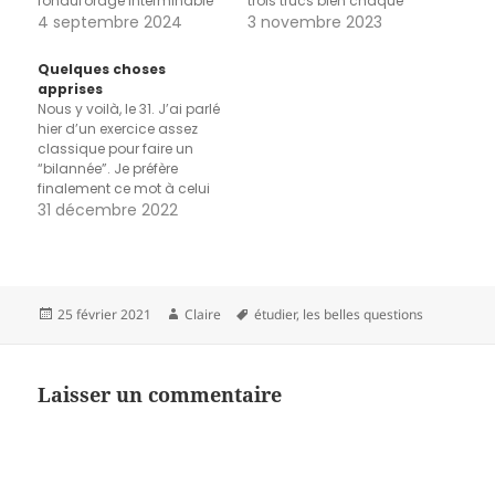
fondul'orage interminable
trois trucs bien chaque
jeudi 2 maile journal du
4 septembre 2024
jour. mardi 31 octobrevoir A.
3 novembre 2023
regard de Pierre Ménardla
et O. courir vers moi sur la
pluieles mots de Pessoa "Le
place du village et
Quelques choses
vent qui passe, la nuit qui
s'écraser de joie dans mes
apprises
fraîchit / Sont autre chose
genouxfaire le tour des
Nous y voilà, le 31. J’ai parlé
que le vent et la nuit" cités…
maisons pour Halloween et
hier d’un exercice assez
découvrir…
classique pour faire un
“bilannée”. Je préfère
finalement ce mot à celui
de bilan qui m’évoque des
31 décembre 2022
réunions poussiéreuses et
saturées d’affreux
powerpoint. Revenons à
nos moutons, cet exercice
de bilannée consiste à
Publié
Auteur
Mots-
25 février 2021
Claire
étudier
,
les belles questions
extraire des choses faites,
le
clés
vécues, ce…
Laisser un commentaire