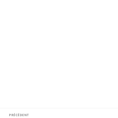
Navigation
PRÉCÉDENT
de