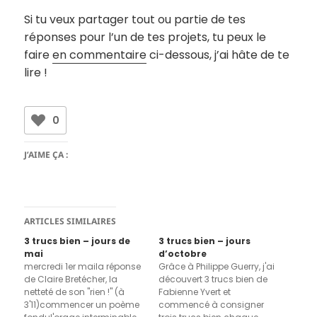
Si tu veux partager tout ou partie de tes
réponses pour l’un de tes projets, tu peux le
faire
en commentaire
ci-dessous, j’ai hâte de te
lire !
0
J’AIME ÇA :
ARTICLES SIMILAIRES
3 trucs bien – jours de
3 trucs bien – jours
mai
d’octobre
mercredi 1er maila réponse
Grâce à Philippe Guerry, j'ai
de Claire Bretécher, la
découvert 3 trucs bien de
netteté de son "rien !" (à
Fabienne Yvert et
3'11)commencer un poème
commencé à consigner