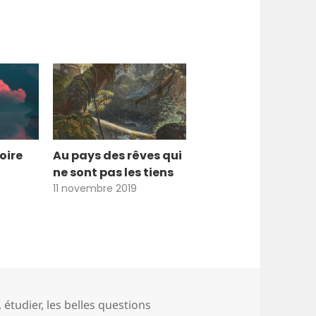
toire
Au pays des rêves qui
ne sont pas les tiens
11 novembre 2019
,
étudier
,
les belles questions