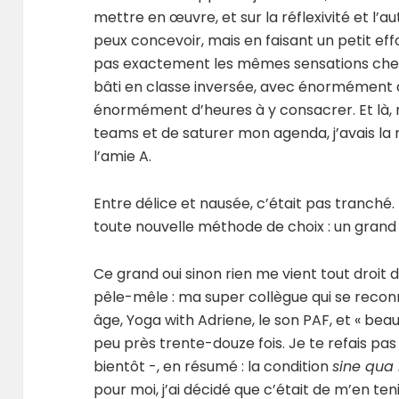
mettre en œuvre, et sur la réflexivité et l’a
peux concevoir, mais en faisant un petit e
pas exactement les mêmes sensations chez t
bâti en classe inversée, avec énormément 
énormément d’heures à y consacrer. Et là, 
teams et de saturer mon agenda, j’avais la 
l’amie A.
Entre délice et nausée, c’était pas tranché
toute nouvelle méthode de choix : un grand 
Ce grand oui sinon rien me vient tout droit
pêle-mêle : ma super collègue qui se recon
âge, Yoga with Adriene, le son PAF, et « b
peu près trente-douze fois. Je te refais pas 
bientôt -, en résumé : la condition
sine qua
pour moi, j’ai décidé que c’était de m’en t