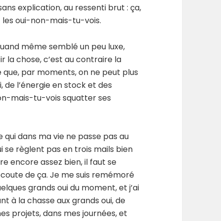
 sans explication, au ressenti brut : ça,
 et les oui-non-mais-tu-vois.
a quand même semblé un peu luxe,
ir la chose, c’est au contraire la
xe que, par moments, on ne peut plus
, de l’énergie en stock et des
-non-mais-tu-vois squatter ses
e qui dans ma vie ne passe pas au
ui se règlent pas en trois mails bien
ère encore assez bien, il faut se
à l’écoute de ça. Je me suis remémoré
quelques grands oui du moment, et j’ai
ant à la chasse aux grands oui, de
mes projets, dans mes journées, et