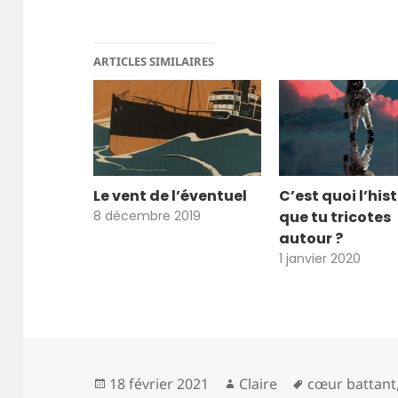
ARTICLES SIMILAIRES
Le vent de l’éventuel
C’est quoi l’his
8 décembre 2019
que tu tricotes
autour ?
1 janvier 2020
Publié
Auteur
Mots-
18 février 2021
Claire
cœur battant