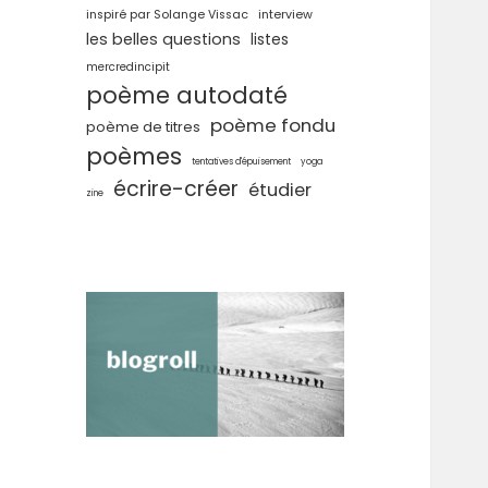
inspiré par Solange Vissac
interview
les belles questions
listes
mercredincipit
poème autodaté
poème fondu
poème de titres
poèmes
tentatives d'épuisement
yoga
écrire-créer
étudier
zine